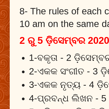
8- The rules of each 
10 am on the same d
2 ରୁ 5 ଡ଼ିସେମ୍ବର 202
1-ବକୃତା - 2 ଡ଼ିସେମ
2-ଏକକ ସଂଗୀତ - 3 ଡ଼
3-ଏକକ ନୃତ୍ୟ - 4 ଡ଼
4-ପ୍ରବନ୍ଧ ଲିଖନ - 