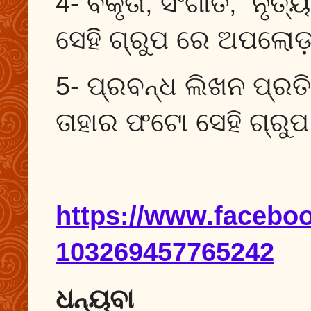
4- ବକୃତା, ସଂଗୀତ, ନୃତ୍
ସେହି ଗ୍ରୁପ ରେ ଅପଲୋଡ
5- ପ୍ରବନ୍ଧ ଲିଖନ ପ୍ର
ତାହାର ଫଟୋ ସେହି ଗ୍ରୁ
https://www.faceboo
103269457765242
ଧନ୍ୟବା