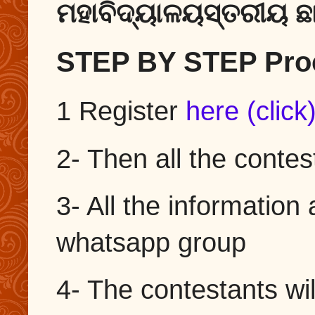
ମହାବିଦ୍ୟାଳୟସ୍ତରୀୟ ଛ
STEP BY STEP Proc
1 Register
here (click
2- Then all the conte
3- All the information
whatsapp group
4- The contestants wi