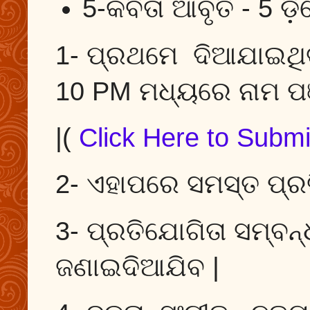
5-କବିତା ଆବୃତି - 5 
1- ପ୍ରଥମେ ଦିଆଯାଇଥି
10 PM ମଧ୍ୟରେ ନାମ ପଞ
|(
Click Here to Submit
2- ଏହାପରେ ସମସ୍ତ ପ୍ର
3- ପ୍ରତିଯୋଗିତା ସମ୍ବନ
ଜଣାଇଦିଆଯିବ |